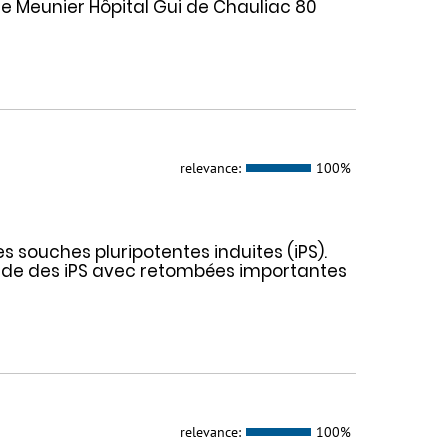
lle Meunier Hôpital Gui de Chauliac 80
relevance:
100%
s souches pluripotentes induites (iPS).
pide des iPS avec retombées importantes
relevance:
100%