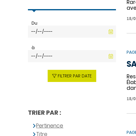
Rar
ave
18/0
Du
à
PAG
SA
FILTRER PAR DATE
Res
Éla
dan
18/0
TRIER PAR :
Pertinence
PAG
Titre