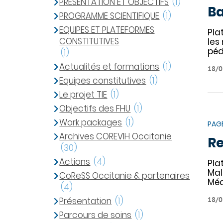
PRÉSENTATION ET OBJECTIFS
(1)
Ba
PROGRAMME SCIENTIFIQUE
(1)
EQUIPES ET PLATEFORMES
Pla
CONSTITUTIVES
les
péd
(1)
Actualités et formations
(1)
18/0
Equipes constitutives
(1)
Le projet TIE
(1)
Objectifs des FHU
(1)
Work packages
(1)
PAG
Archives COREVIH Occitanie
Re
(30)
Actions
(4)
Pla
Mal
CoReSS Occitanie & partenaires
Méd
(4)
Présentation
(1)
18/0
Parcours de soins
(1)