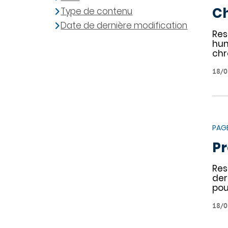
C
Type de contenu
Date de dernière modification
Res
hum
chr
18/0
PAG
Pr
Res
der
pou
18/0