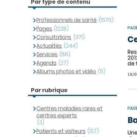
Par type de contenu
Professionnels de santé
(1570)
PAG
Pages
(1228)
Consultations
(371)
Ce
Actualités
(244)
Res
Services
(88)
201
Agenda
(27)
de 
Albums photos et vidéo
(5)
18/0
Par rubrique
Centres maladies rares et
PAG
centres experts
Ba
(3)
Patients et visiteurs
(137)
Une