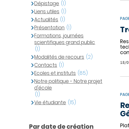
Dépistage
(1)
Liens utiles
(1)
PAG
Actualités
(1)
Présentation
(1)
T
Formations, journées
Res
scientifiques grand public
tec
(1)
com
Modalités de recours
(2)
18/0
Contacts
(1)
Ecoles et instituts
(85)
Notre politique - Notre projet
d'école
(1)
PAG
Vie étudiante
(15)
Re
Gé
Pla
Par date de création