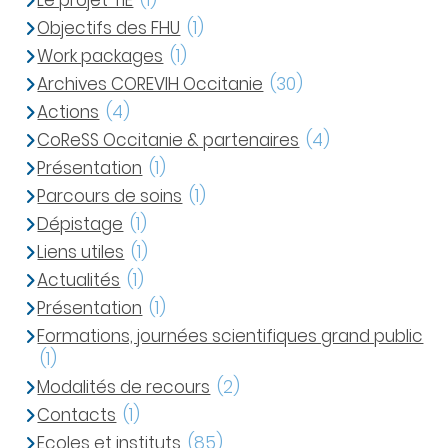
Le projet TIE
(1)
Objectifs des FHU
(1)
Work packages
(1)
Archives COREVIH Occitanie
(30)
Actions
(4)
CoReSS Occitanie & partenaires
(4)
Présentation
(1)
Parcours de soins
(1)
Dépistage
(1)
Liens utiles
(1)
Actualités
(1)
Présentation
(1)
Formations, journées scientifiques grand public
(1)
Modalités de recours
(2)
Contacts
(1)
Ecoles et instituts
(85)