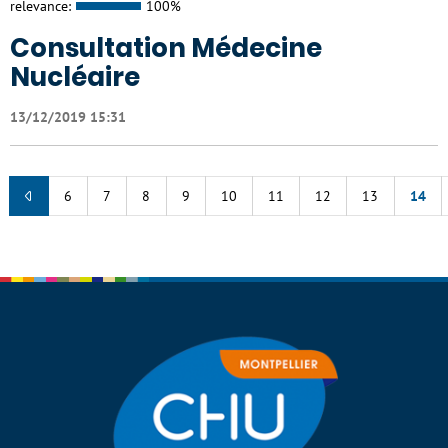
relevance:
100%
Consultation Médecine
Nucléaire
13/12/2019 15:31
6
7
8
9
10
11
12
13
14