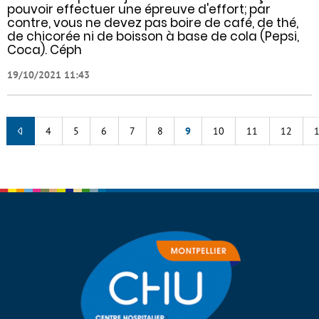
pouvoir effectuer une épreuve d'effort; par
contre, vous ne devez pas boire de café, de thé,
de chicorée ni de boisson à base de cola (Pepsi,
Coca). Céph
19/10/2021 11:43
4
5
6
7
8
9
10
11
12