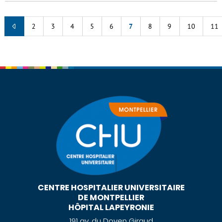
2
3
4
5
6
7
8
9
10
11
CENTRE HOSPITALIER UNIVERSITAIRE
DE MONTPELLIER
HÔPITAL LAPEYRONIE
191 av. du Doyen Giraud