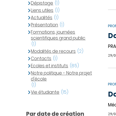
Dépistage
(1)
Liens utiles
(1)
Actualités
(1)
Présentation
(1)
PROF
Formations, journées
D
scientifiques grand public
(1)
PRA
Modalités de recours
(2)
29/0
Contacts
(1)
Ecoles et instituts
(85)
Notre politique - Notre projet
d'école
PROF
(1)
Vie étudiante
(15)
Do
Méd
Par date de création
29/0