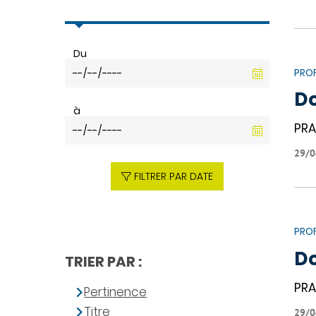
Du
PROF
Do
à
PRA
29/0
FILTRER PAR DATE
PROF
Do
TRIER PAR :
PRA
Pertinence
Titre
29/0