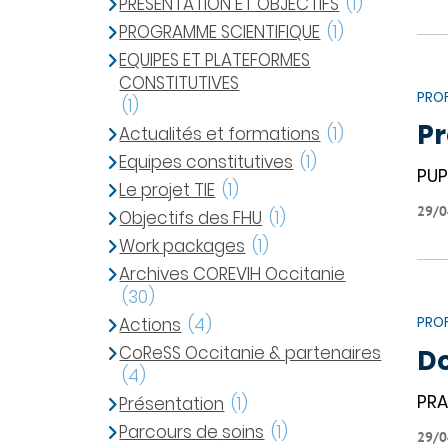
PRÉSENTATION ET OBJECTIFS
(1)
PROGRAMME SCIENTIFIQUE
(1)
EQUIPES ET PLATEFORMES
CONSTITUTIVES
PROF
(1)
Pr
Actualités et formations
(1)
Equipes constitutives
(1)
PU
Le projet TIE
(1)
29/0
Objectifs des FHU
(1)
Work packages
(1)
Archives COREVIH Occitanie
(30)
PROF
Actions
(4)
CoReSS Occitanie & partenaires
Do
(4)
PRA
Présentation
(1)
Parcours de soins
(1)
29/0