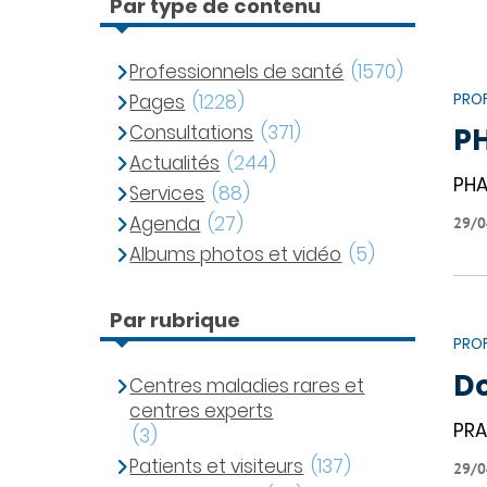
Par type de contenu
Professionnels de santé
(1570)
PROF
Pages
(1228)
Consultations
(371)
P
Actualités
(244)
PHA
Services
(88)
Agenda
(27)
29/0
Albums photos et vidéo
(5)
Par rubrique
PROF
D
Centres maladies rares et
centres experts
PRA
(3)
Patients et visiteurs
(137)
29/0