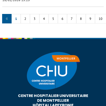
18/02/2026 15:25
1
2
3
4
5
6
7
8
9
10
CENTRE HOSPITALIER UNIVERSITAIRE
DE MONTPELLIER
HÔPITAL LAPEYRONIE