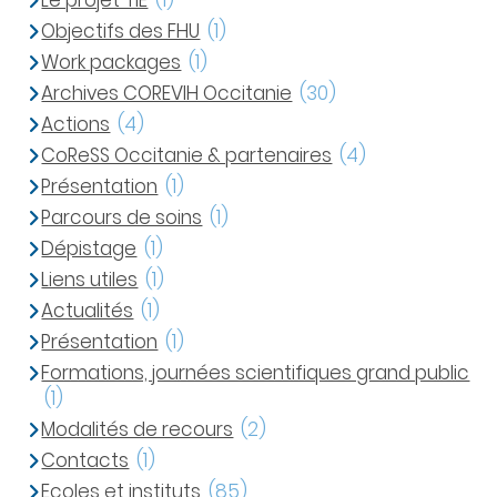
Le projet TIE
(1)
Objectifs des FHU
(1)
Work packages
(1)
Archives COREVIH Occitanie
(30)
Actions
(4)
CoReSS Occitanie & partenaires
(4)
Présentation
(1)
Parcours de soins
(1)
Dépistage
(1)
Liens utiles
(1)
Actualités
(1)
Présentation
(1)
Formations, journées scientifiques grand public
(1)
Modalités de recours
(2)
Contacts
(1)
Ecoles et instituts
(85)