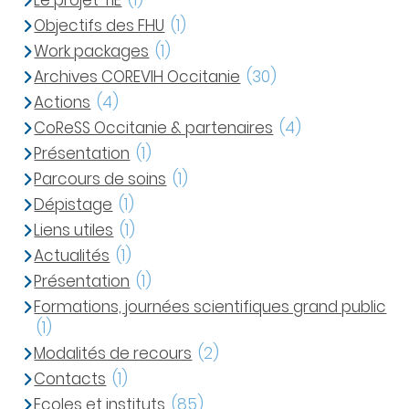
Le projet TIE
(1)
Objectifs des FHU
(1)
Work packages
(1)
Archives COREVIH Occitanie
(30)
Actions
(4)
CoReSS Occitanie & partenaires
(4)
Présentation
(1)
Parcours de soins
(1)
Dépistage
(1)
Liens utiles
(1)
Actualités
(1)
Présentation
(1)
Formations, journées scientifiques grand public
(1)
Modalités de recours
(2)
Contacts
(1)
Ecoles et instituts
(85)