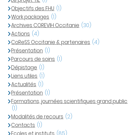
Le projet TIE
(1)
Objectifs des FHU
(1)
Work packages
(1)
Archives COREVIH Occitanie
(30)
Actions
(4)
CoReSS Occitanie & partenaires
(4)
Présentation
(1)
Parcours de soins
(1)
Dépistage
(1)
Liens utiles
(1)
Actualités
(1)
Présentation
(1)
Formations, journées scientifiques grand public
(1)
Modalités de recours
(2)
Contacts
(1)
Ecoles et instituts
(85)