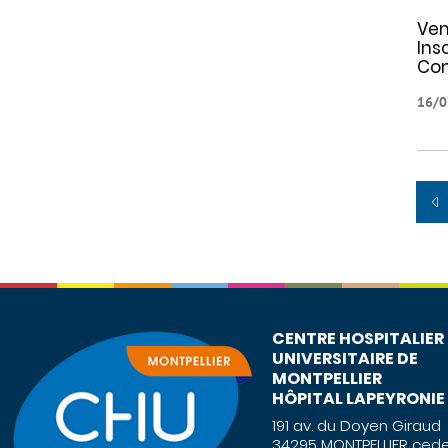
Ven
Ins
Con
16/0
CENTRE HOSPITALIER
UNIVERSITAIRE DE
MONTPELLIER
HÔPITAL LAPEYRONIE
191 av. du Doyen Giraud
34295 MONTPELLIER cede