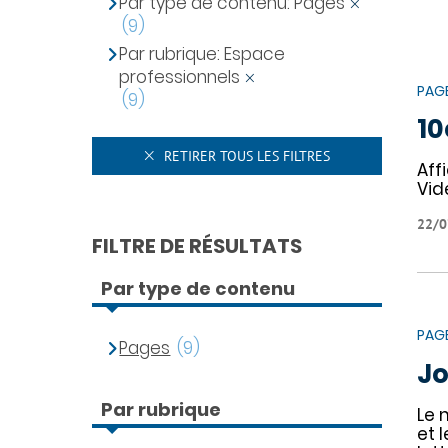
Par type de contenu: Pages
(9)
Par rubrique: Espace
professionnels
PAG
(9)
10
RETIRER TOUS LES FILTRES
Aff
Vid
22/0
FILTRE DE RÉSULTATS
Par type de contenu
PAG
Pages
(9)
Jo
Par rubrique
Le 
et 