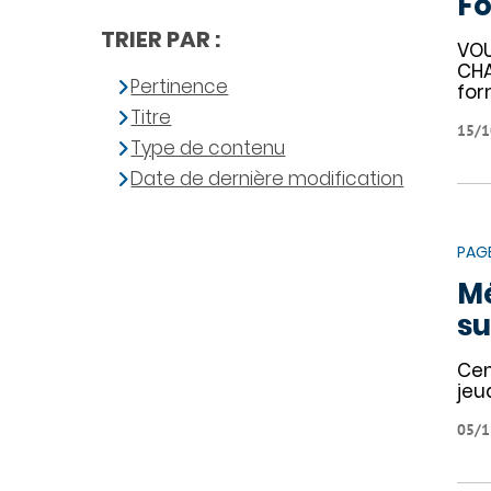
F
TRIER PAR :
VOU
CHA
Pertinence
for
Titre
15/1
Type de contenu
Date de dernière modification
PAG
Mé
su
Cen
jeu
05/1