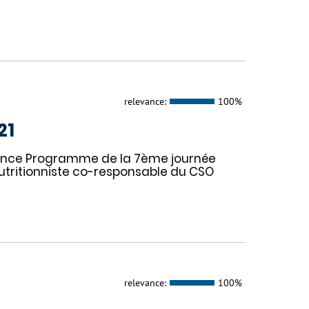
relevance:
100%
21
nférence Programme de la 7ème journée
utritionniste co-responsable du CSO
relevance:
100%