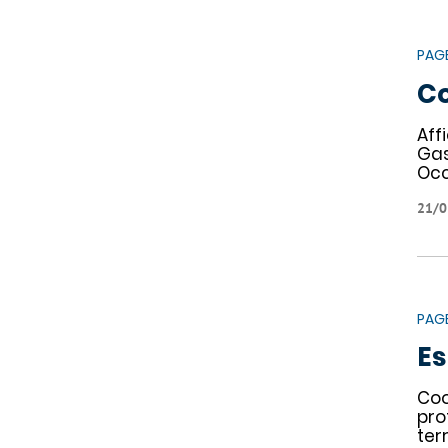
PAG
Co
Aff
Gas
Occ
21/0
PAG
Es
Coo
pro
terr