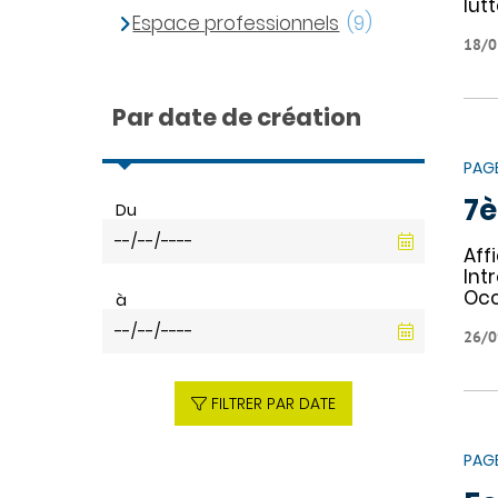
lut
Espace professionnels
(9)
18/0
Par date de création
PAG
7è
Du
Aff
Int
Occ
à
26/0
FILTRER PAR DATE
PAG