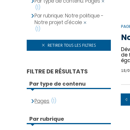
Par type de contenu: Pages
(1)
Par rubrique: Notre politique -
Notre projet d'école
PAG
(1)
No
RETIRER TOUS LES FILTRES
Dév
de 
ég
FILTRE DE RÉSULTATS
18/0
Par type de contenu
Pages
(1)
Par rubrique