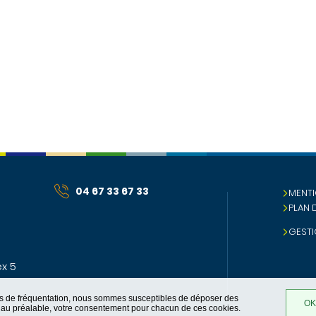
04 67 33 67 33
MENTI
PLAN 
GESTI
x 5
ques de fréquentation, nous sommes susceptibles de déposer des
OK,
t, au préalable, votre consentement pour chacun de ces cookies.