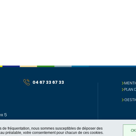
04 67 33 67 33
MENTI
PLAN 
GESTI
x 5
ques de fréquentation, nous sommes susceptibles de déposer des
OK,
t, au préalable, votre consentement pour chacun de ces cookies.