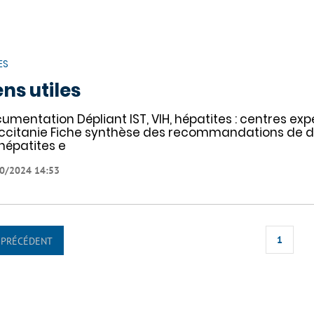
ES
ens utiles
umentation Dépliant IST, VIH, hépatites : centres exp
ccitanie Fiche synthèse des recommandations de dé
 hépatites e
0/2024 14:53
1
PRÉCÉDENT