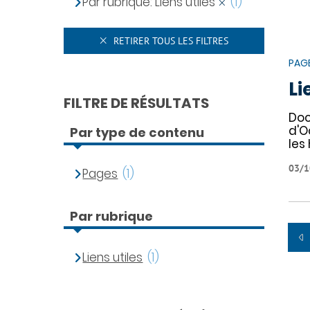
Par rubrique: Liens utiles
(1)
RETIRER TOUS LES FILTRES
PAG
Li
FILTRE DE RÉSULTATS
Doc
d'O
Par type de contenu
les
03/1
Pages
(1)
Par rubrique
Liens utiles
(1)