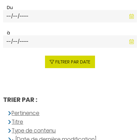
Du
à
FILTRER PAR DATE
TRIER PAR :
Pertinence
Titre
Type de contenu
[Date de dernière modification]