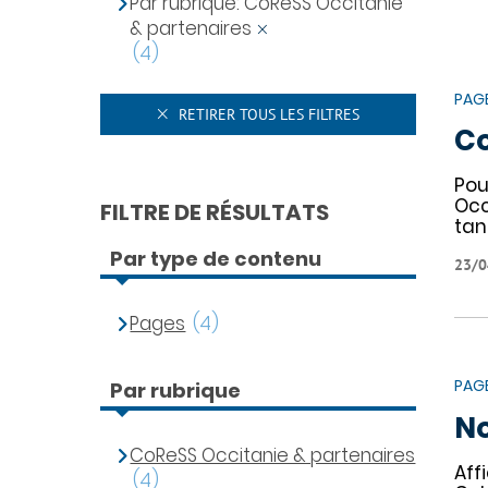
Par rubrique: CoReSS Occitanie
& partenaires
(4)
PAG
RETIRER TOUS LES FILTRES
Co
Pou
Occ
FILTRE DE RÉSULTATS
tan
Par type de contenu
23/0
Pages
(4)
PAG
Par rubrique
No
CoReSS Occitanie & partenaires
Aff
(4)