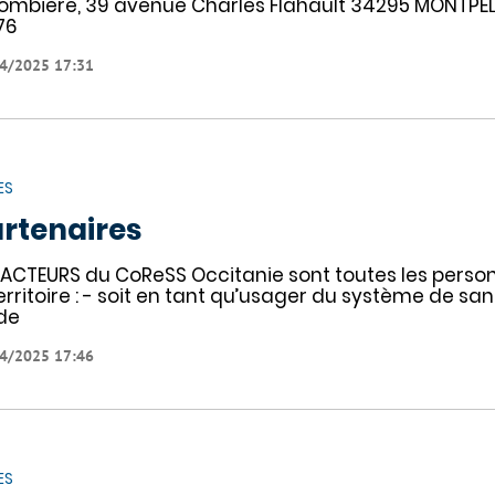
ombière, 39 avenue Charles Flahault 34295 MONTPELLI
76
4/2025 17:31
ES
rtenaires
 ACTEURS du CoReSS Occitanie sont toutes les person
territoire : - soit en tant qu’usager du système de sa
de
4/2025 17:46
ES