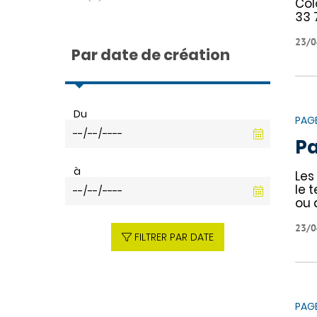
Col
33 
23/0
Par date de création
Du
PAG
Pa
à
Les
le 
ou 
23/0
FILTRER PAR DATE
PAG