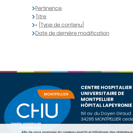
Pertinence
Titre
[Type de contenu]
Date de dernière modification
CENTRE HOSPITALIER
UNIVERSITAIRE DE
MONTPELLIER
HÔPITAL LAPEYRONIE
191 av. du Doyen Giraud
34295 MONTPELLIER cede
Afin de vous proposer du contenu enrichi et d'élaborer des statisti