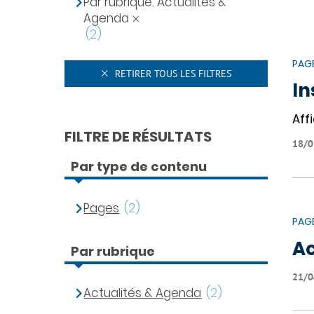
Par rubrique: Actualités &
Agenda
(2)
PAG
RETIRER TOUS LES FILTRES
In
Affi
FILTRE DE RÉSULTATS
18/0
Par type de contenu
Pages
(2)
PAG
Ac
Par rubrique
21/0
Actualités & Agenda
(2)