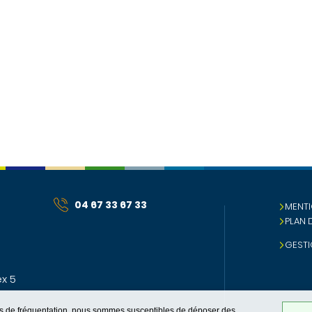
04 67 33 67 33
MENTI
PLAN 
GESTI
x 5
ques de fréquentation, nous sommes susceptibles de déposer des