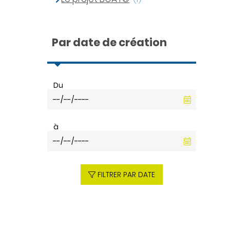
Par date de création
Du
à
FILTRER PAR DATE