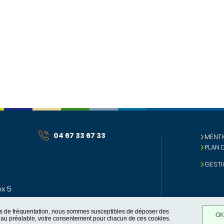
04 67 33 67 33
MENTI
PLAN 
GESTI
x 5
ques de fréquentation, nous sommes susceptibles de déposer des
OK,
t, au préalable, votre consentement pour chacun de ces cookies.