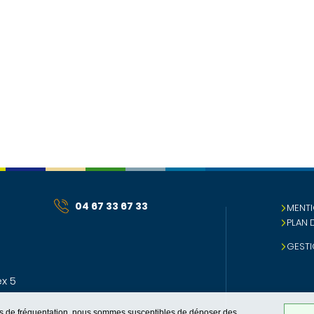
04 67 33 67 33
MENTI
PLAN 
GESTI
x 5
ques de fréquentation, nous sommes susceptibles de déposer des