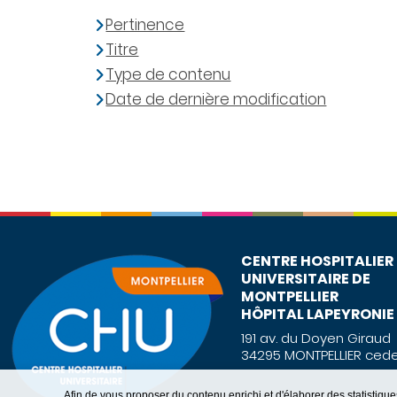
Pertinence
Titre
Type de contenu
Date de dernière modification
CENTRE HOSPITALIER
UNIVERSITAIRE DE
MONTPELLIER
HÔPITAL LAPEYRONIE
191 av. du Doyen Giraud
34295 MONTPELLIER cede
Afin de vous proposer du contenu enrichi et d'élaborer des statisti