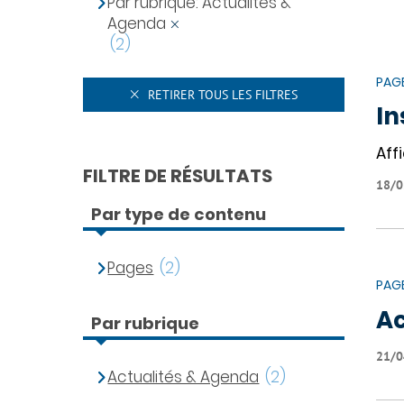
Par rubrique: Actualités &
Agenda
(2)
PAG
RETIRER TOUS LES FILTRES
In
Affi
FILTRE DE RÉSULTATS
18/0
Par type de contenu
Pages
(2)
PAG
Ac
Par rubrique
21/0
Actualités & Agenda
(2)