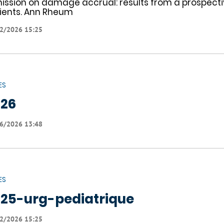
ission on damage accrual: results from a prospect
ients. Ann Rheum
2/2026 15:25
ES
026
6/2026 13:48
ES
25-urg-pediatrique
2/2026 15:25