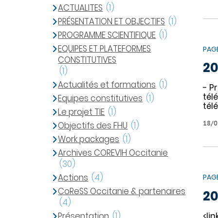
ACTUALITES
(1)
PRÉSENTATION ET OBJECTIFS
(1)
PROGRAMME SCIENTIFIQUE
(1)
EQUIPES ET PLATEFORMES
PAG
CONSTITUTIVES
20
(1)
Actualités et formations
(1)
- P
tél
Equipes constitutives
(1)
tél
Le projet TIE
(1)
18/0
Objectifs des FHU
(1)
Work packages
(1)
Archives COREVIH Occitanie
(30)
Actions
(4)
PAG
CoReSS Occitanie & partenaires
20
(4)
<li
Présentation
(1)