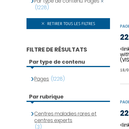
Par type de contenu: Pages
(1228)
RETIRER TOUS LES FILTRES
PAG
22
FILTRE DE RÉSULTATS
<li
wit
(VI
Par type de contenu
18/0
Pages
(1228)
Par rubrique
PAG
22
Centres maladies rares et
centres experts
<li
(3)