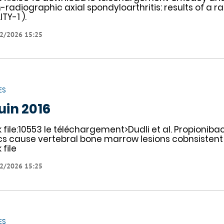
-radiographic axial spondyloarthritis: results of a 
ITY-1 ).
2/2026 15:25
ES
juin 2016
nk file:10553 le téléchargement>Dudli et al. Propioni
cs cause vertebral bone marrow lesions cobnsistent 
k file
2/2026 15:25
ES