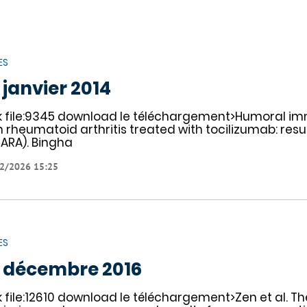
ES
 janvier 2014
nk file:9345 download le téléchargement>Humoral im
h rheumatoid arthritis treated with tocilizumab: resu
SARA). Bingha
2/2026 15:25
ES
 décembre 2016
nk file:12610 download le téléchargement>Zen et al. Th