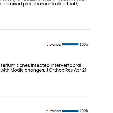
randomised placebo-controlled trial (
relevance:
100%
bacterium acnes infected intervertabral
with Modic changes. J Orthop Res Apr 21
relevance:
100%