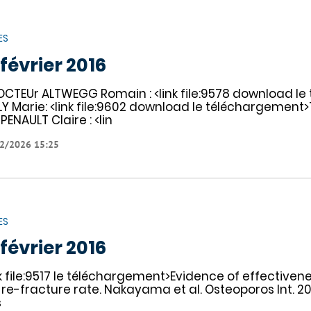
ES
 février 2016
OCTEUr ALTWEGG Romain : <link file:9578 download l
Y Marie: <link file:9602 download le téléchargement
PENAULT Claire : <lin
2/2026 15:25
ES
 février 2016
nk file:9517 le téléchargement>Evidence of effectivene
 re-fracture rate. Nakayama et al. Osteoporos Int. 2
s