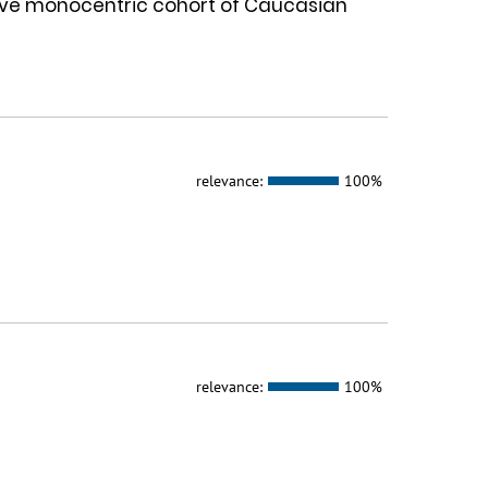
ive monocentric cohort of Caucasian
relevance:
100%
relevance:
100%