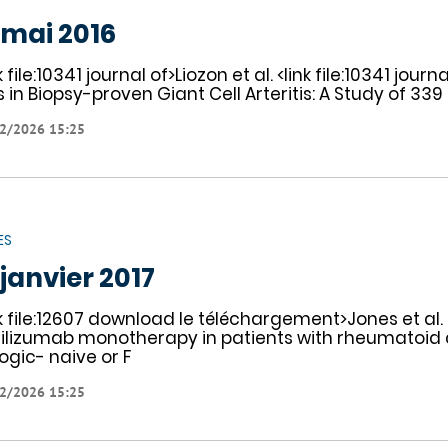
 mai 2016
k file:10341 journal of>Liozon et al. <link file:10341 jo
s in Biopsy-proven Giant Cell Arteritis: A Study of 339 
2/2026 15:25
ES
 janvier 2017
nk file:12607 download le téléchargement>Jones et al.
ilizumab monotherapy in patients with rheumatoid 
logic- naive or F
2/2026 15:25