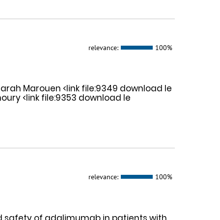
relevance:
100%
rah Marouen <link file:9349 download le
ry <link file:9353 download le
relevance:
100%
d safety of adalimumab in patients with