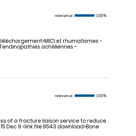
relevance:
100%
e téléchargement>MICI et rhumatismes -
>Tendinopathies achiléennes -
relevance:
100%
ss of a fracture liaison service to reduce
015 Dec 9 <link file:9543 download>Bone