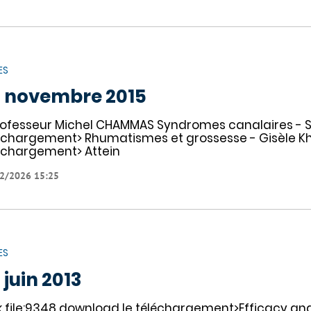
ES
 novembre 2015
rofesseur Michel CHAMMAS Syndromes canalaires - Sa
échargement> Rhumatismes et grossesse - Gisèle Khou
échargement> Attein
2/2026 15:25
ES
 juin 2013
nk file:9348 download le téléchargement>Efficacy an