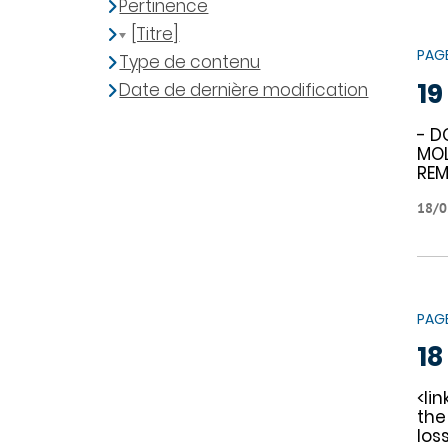
Pertinence
[Titre]
PAG
Type de contenu
19
Date de dernière modification
- D
MOL
REM
18/0
PAG
18
<li
the
los