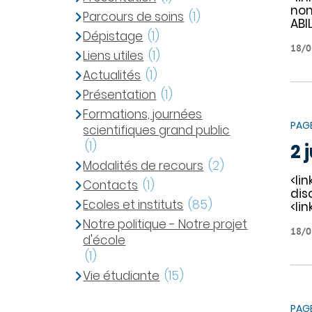
non
Parcours de soins
(1)
ABIL
Dépistage
(1)
18/0
Liens utiles
(1)
Actualités
(1)
Présentation
(1)
Formations, journées
PAG
scientifiques grand public
(1)
2 
Modalités de recours
(2)
<li
Contacts
(1)
dis
Ecoles et instituts
(85)
<lin
Notre politique - Notre projet
18/0
d'école
(1)
Vie étudiante
(15)
PAG