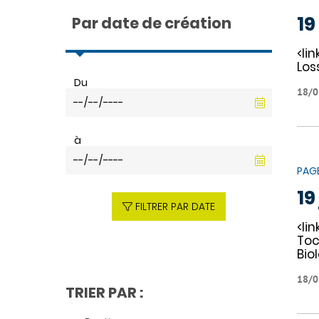
19
Par date de création
<lin
Los
Du
18/0
à
PAG
19
FILTRER PAR DATE
<li
Toc
Bio
18/0
TRIER PAR :