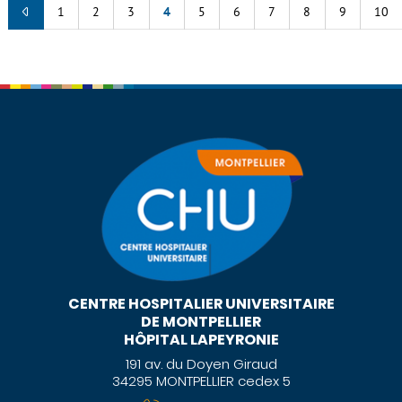
1
2
3
4
5
6
7
8
9
10
CENTRE HOSPITALIER UNIVERSITAIRE
DE MONTPELLIER
HÔPITAL LAPEYRONIE
191 av. du Doyen Giraud
34295 MONTPELLIER cedex 5