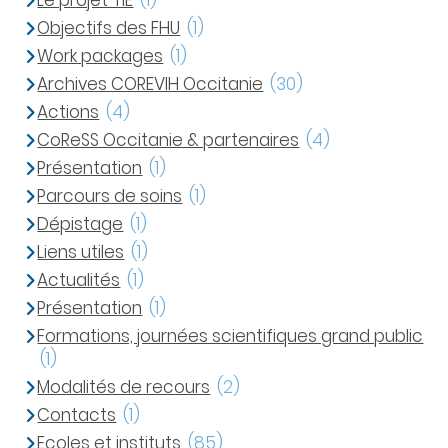
Le projet TIE
(1)
Objectifs des FHU
(1)
Work packages
(1)
Archives COREVIH Occitanie
(30)
Actions
(4)
CoReSS Occitanie & partenaires
(4)
Présentation
(1)
Parcours de soins
(1)
Dépistage
(1)
Liens utiles
(1)
Actualités
(1)
Présentation
(1)
Formations, journées scientifiques grand public
(1)
Modalités de recours
(2)
Contacts
(1)
Ecoles et instituts
(85)