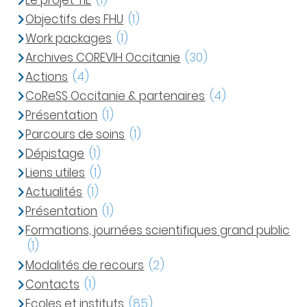
Le projet TIE
(1)
Objectifs des FHU
(1)
Work packages
(1)
Archives COREVIH Occitanie
(30)
Actions
(4)
CoReSS Occitanie & partenaires
(4)
Présentation
(1)
Parcours de soins
(1)
Dépistage
(1)
Liens utiles
(1)
Actualités
(1)
Présentation
(1)
Formations, journées scientifiques grand public
(1)
Modalités de recours
(2)
Contacts
(1)
Ecoles et instituts
(85)