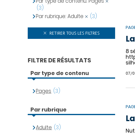
Par type de contenu: Pages
(3)
Par rubrique: Adulte
(3)
PAG
RETIRER TOUS LES FILTRES
La
8 s
htt
FILTRE DE RÉSULTATS
sil
Par type de contenu
07/0
Pages
(3)
PAG
Par rubrique
La
Adulte
(3)
Nut