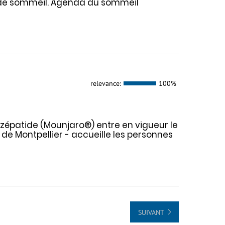
 de sommeil. Agenda du sommeil
relevance:
100%
épatide (Mounjaro®) entre en vigueur le
 de Montpellier - accueille les personnes
SUIVANT