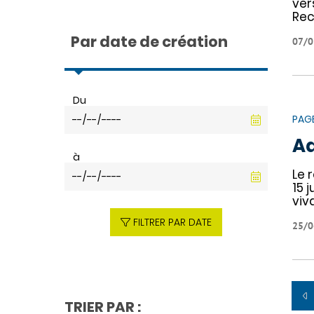
ver
Rec
Par date de création
07/0
Du
PAG
Ad
à
Le 
15 
viv
FILTRER PAR DATE
25/0
TRIER PAR :