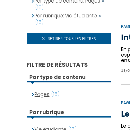
Par type de contenu: Pages
(15)
Par rubrique: Vie étudiante
(15)
PAG
In
RETIRER TOUS LES FILTRES
En 
esp
ens
FILTRE DE RÉSULTATS
15/0
Par type de contenu
Pages
(15)
PAG
Par rubrique
Le
Le 
Vie étudiante
(15)