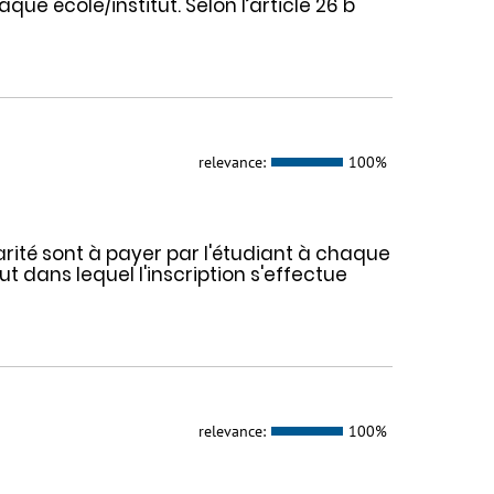
aque école/institut. Selon l’article 26 b
relevance:
100%
larité sont à payer par l'étudiant à chaque
tut dans lequel l'inscription s'effectue
relevance:
100%