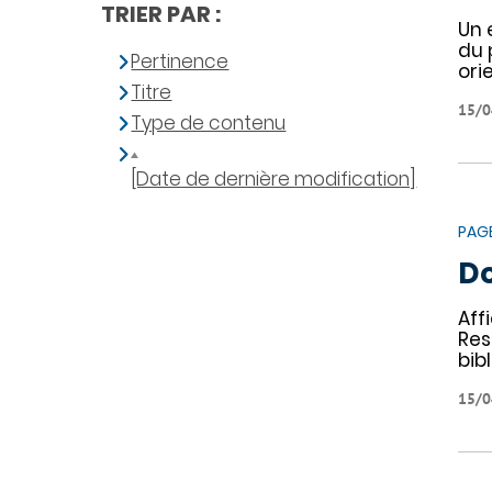
TRIER PAR :
Un 
du 
Pertinence
ori
Titre
15/0
Type de contenu
[Date de dernière modification]
PAG
Do
Aff
Res
bib
15/0