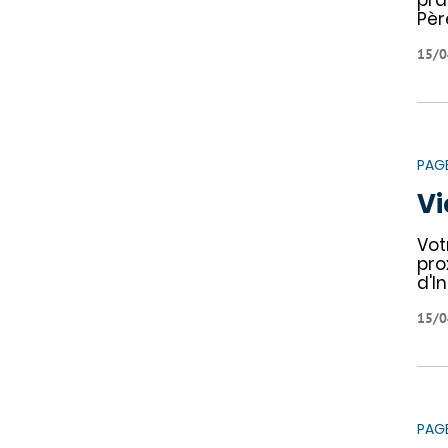
pra
Pèr
15/0
PAG
Vi
Vot
pro
d'I
15/0
PAG