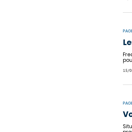
PAG
Le
Fre
pou
15/0
PAG
Vo
Sit