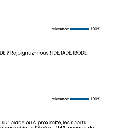
relevance:
100%
E ? Rejoignez-nous ! IDE, IADE, IBODE,
relevance:
100%
n sur place ou à proximité, les sports