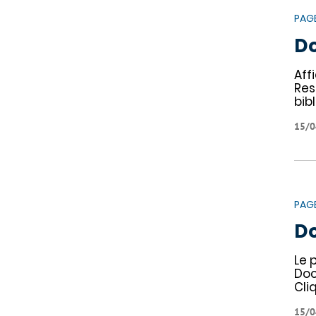
PAG
Do
Aff
Res
bib
15/0
PAG
Do
Le 
Doc
Cli
15/0