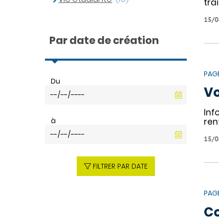
tra
15/0
Par date de création
PAG
Du
Vo
Inf
à
ren
15/0
FILTRER PAR DATE
PAG
C