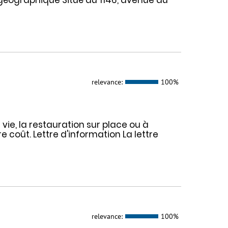
 géographique Situé au 1146, avenue du
relevance:
100%
 vie, la restauration sur place ou à
 coût. Lettre d'information La lettre
relevance:
100%