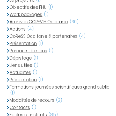
Le projet TIE
(1)
Objectifs des FHU
(1)
Work packages
(1)
Archives COREVIH Occitanie
(30)
Actions
(4)
CoReSS Occitanie & partenaires
(4)
Présentation
(1)
Parcours de soins
(1)
Dépistage
(1)
Liens utiles
(1)
Actualités
(1)
Présentation
(1)
Formations, journées scientifiques grand public
(1)
Modalités de recours
(2)
Contacts
(1)
Ecoles et instituts
(85)