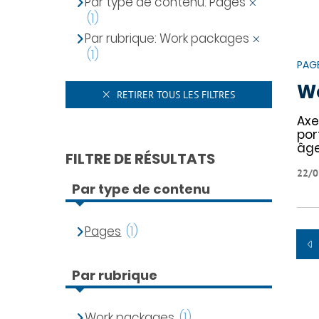
Par type de contenu: Pages
(1)
Par rubrique: Work packages
(1)
PAG
W
RETIRER TOUS LES FILTRES
Axe
por
âge
FILTRE DE RÉSULTATS
22/0
Par type de contenu
Pages
(1)
Par rubrique
Work packages
(1)