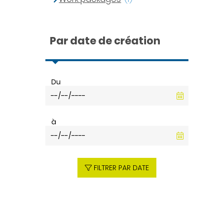
Par date de création
Du
à
FILTRER PAR DATE