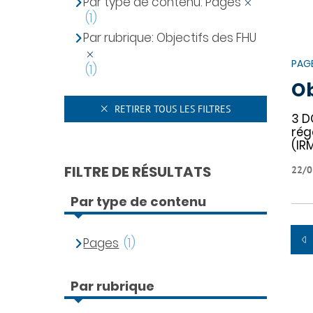
Par type de contenu: Pages
(1)
Par rubrique: Objectifs des FHU
PAG
(1)
Ob
RETIRER TOUS LES FILTRES
3 D
rég
(IR
FILTRE DE RÉSULTATS
22/0
Par type de contenu
Pages
(1)
Par rubrique