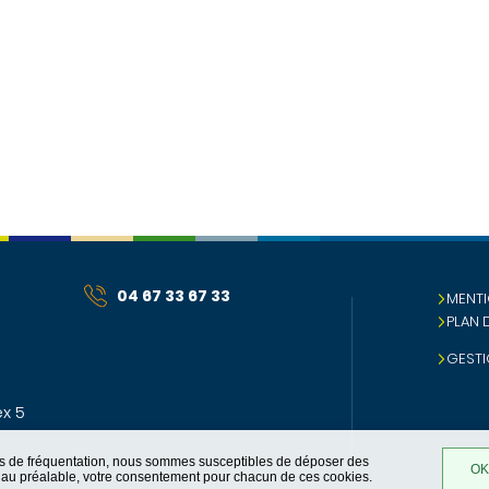
04 67 33 67 33
MENTI
PLAN 
GESTI
x 5
ques de fréquentation, nous sommes susceptibles de déposer des
OK,
t, au préalable, votre consentement pour chacun de ces cookies.