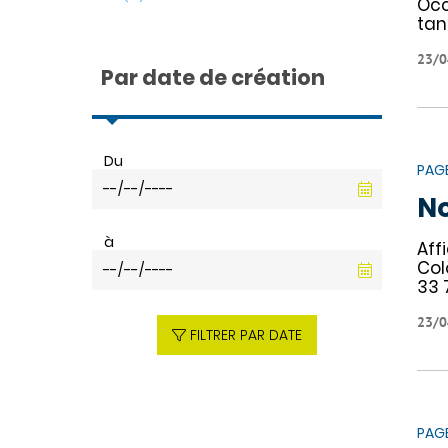
Occ
tan
23/0
Par date de création
Du
PAG
No
à
Aff
Col
33 
23/0
FILTRER PAR DATE
PAG