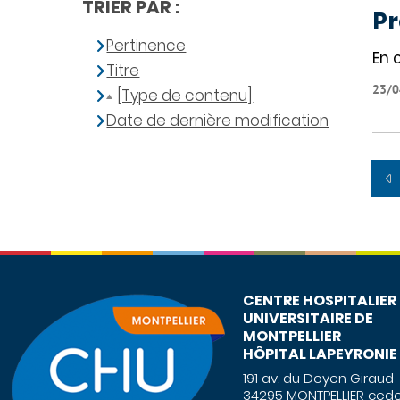
TRIER PAR :
Pr
Pertinence
En 
Titre
23/0
[Type de contenu]
Date de dernière modification
CENTRE HOSPITALIER
UNIVERSITAIRE DE
MONTPELLIER
HÔPITAL LAPEYRONIE
191 av. du Doyen Giraud
34295 MONTPELLIER cede