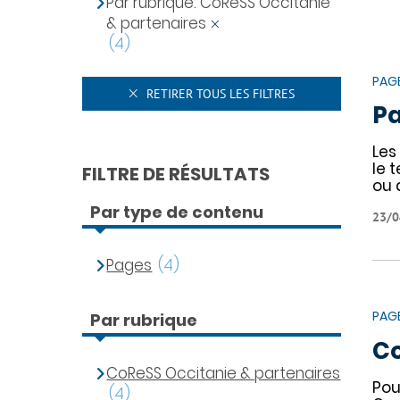
Par rubrique: CoReSS Occitanie
& partenaires
(4)
PAG
RETIRER TOUS LES FILTRES
Pa
Les
le 
FILTRE DE RÉSULTATS
ou 
Par type de contenu
23/0
Pages
(4)
PAG
Par rubrique
Co
CoReSS Occitanie & partenaires
Pou
(4)