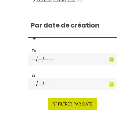
Par date de création
Du
à
FILTRER PAR DATE