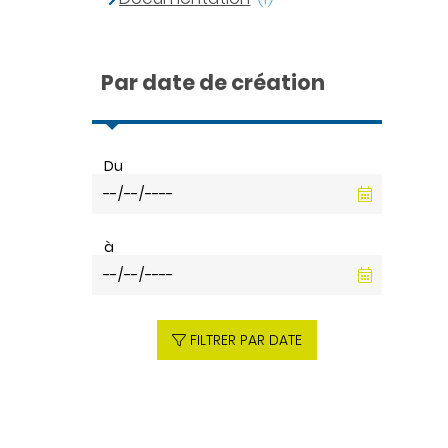
Par date de création
Du
à
FILTRER PAR DATE