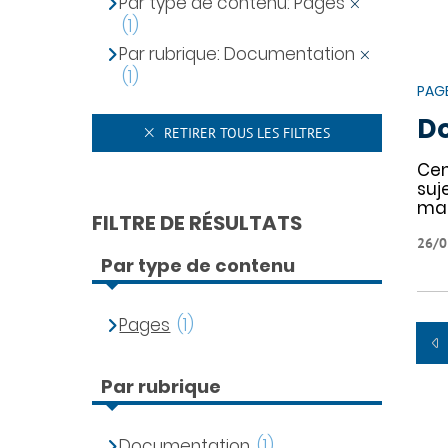
Par type de contenu: Pages
(1)
Par rubrique: Documentation
(1)
PAG
D
RETIRER TOUS LES FILTRES
Cen
suj
mal
FILTRE DE RÉSULTATS
26/0
Par type de contenu
Pages
(1)
Par rubrique
Documentation
(1)