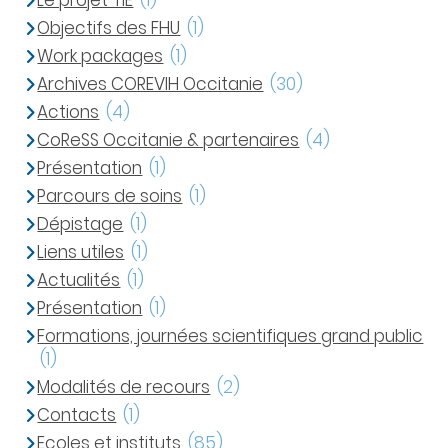
Le projet TIE
(1)
Objectifs des FHU
(1)
Work packages
(1)
Archives COREVIH Occitanie
(30)
Actions
(4)
CoReSS Occitanie & partenaires
(4)
Présentation
(1)
Parcours de soins
(1)
Dépistage
(1)
Liens utiles
(1)
Actualités
(1)
Présentation
(1)
Formations, journées scientifiques grand public
(1)
Modalités de recours
(2)
Contacts
(1)
Ecoles et instituts
(85)