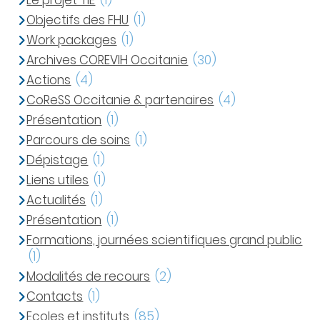
Le projet TIE
(1)
Objectifs des FHU
(1)
Work packages
(1)
Archives COREVIH Occitanie
(30)
Actions
(4)
CoReSS Occitanie & partenaires
(4)
Présentation
(1)
Parcours de soins
(1)
Dépistage
(1)
Liens utiles
(1)
Actualités
(1)
Présentation
(1)
Formations, journées scientifiques grand public
(1)
Modalités de recours
(2)
Contacts
(1)
Ecoles et instituts
(85)