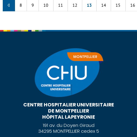
8
9
10
11
12
13
14
15
16
CENTRE HOSPITALIER UNIVERSITAIRE
DE MONTPELLIER
HÔPITAL LAPEYRONIE
191 av. du Doyen Giraud
34295 MONTPELLIER cedex 5