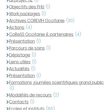
Le projet TIE
(1)
Objectifs des FHU
(1)
Work packages
(1)
Archives COREVIH Occitanie
(30)
Actions
(4)
CoReSS Occitanie & partenaires
(4)
Présentation
(1)
Parcours de soins
(1)
Dépistage
(1)
Liens utiles
(1)
Actualités
(1)
Présentation
(1)
Formations, journées scientifiques grand public
(1)
Modalités de recours
(2)
Contacts
(1)
Ecoles et instituts
(85)