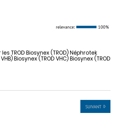
relevance:
100%
r les TROD Biosynex (TROD) Néphrotek
 VHB) Biosynex (TROD VHC) Biosynex (TROD
SUIVANT