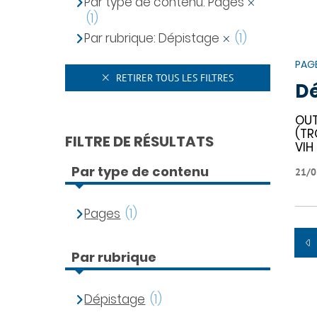
Par type de contenu: Pages
(1)
Par rubrique: Dépistage
(1)
PAG
RETIRER TOUS LES FILTRES
Dé
OUT
(TR
FILTRE DE RÉSULTATS
VIH
Par type de contenu
21/0
Pages
(1)
Par rubrique
Dépistage
(1)