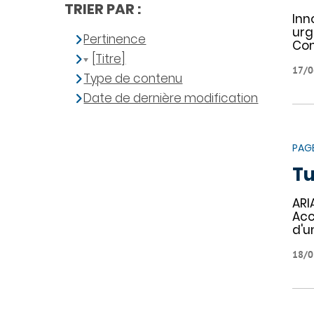
TRIER PAR :
Inn
urg
Pertinence
Con
[Titre]
17/0
Type de contenu
Date de dernière modification
PAG
Tu
ARI
Acc
d'u
18/0