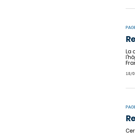
PAG
Re
La 
l'h
Fra
18/0
PAG
Re
Cer