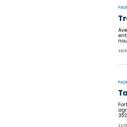
PAG
Tr
Ave
ent
no
18/0
PAG
Ta
For
agr
352
21/0