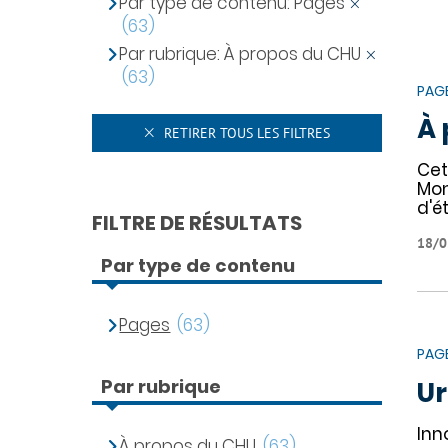
Par type de contenu: Pages
(63)
Par rubrique: À propos du CHU
(63)
PAG
À 
RETIRER TOUS LES FILTRES
Cet
Mon
d'é
FILTRE DE RÉSULTATS
18/0
Par type de contenu
Pages
(63)
PAG
Par rubrique
Ur
Inn
À propos du CHU
(63)