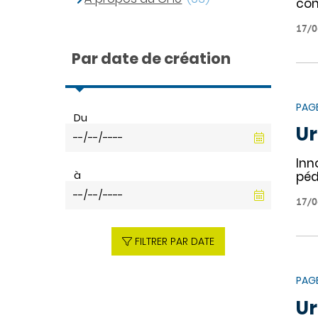
con
17/0
Par date de création
PAG
Du
Ur
Inn
à
péd
17/0
FILTRER PAR DATE
PAG
Ur