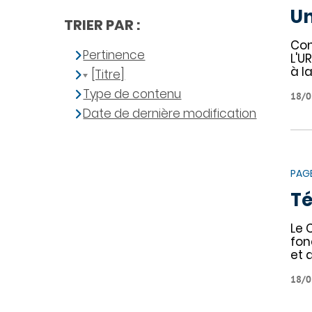
Un
TRIER PAR :
Con
Pertinence
L'U
à l
[Titre]
Type de contenu
18/0
Date de dernière modification
PAG
T
Le 
fon
et 
18/0