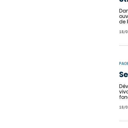
Dan
ouv
de 
18/0
PAG
Se
Dév
viv
fon
18/0