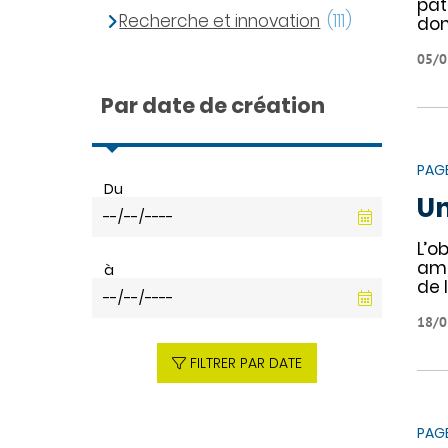
pat
Recherche et innovation
(111)
don
05/0
Par date de création
PAG
Du
Un
L’o
amé
à
de 
18/0
FILTRER PAR DATE
PAG