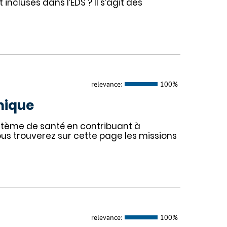
ncluses dans l’EDS ? Il s’agit des
relevance:
100%
mique
système de santé en contribuant à
 Vous trouverez sur cette page les missions
relevance:
100%