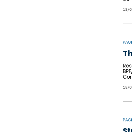
18/0
PAG
Th
Res
BPF
Com
18/0
PAG
St