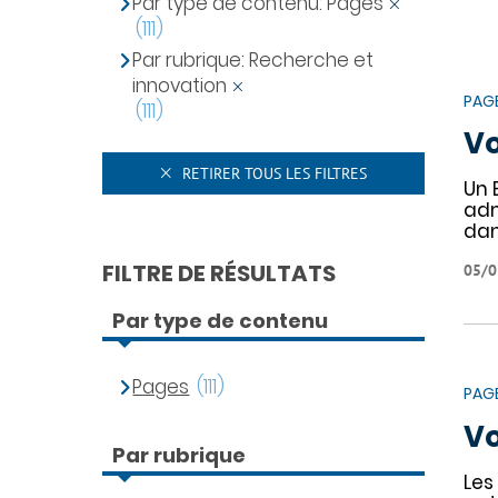
Par type de contenu: Pages
(111)
Par rubrique: Recherche et
innovation
PAG
(111)
Vo
RETIRER TOUS LES FILTRES
Un 
adm
dan
FILTRE DE RÉSULTATS
05/0
Par type de contenu
Pages
(111)
PAG
Vo
Par rubrique
Les