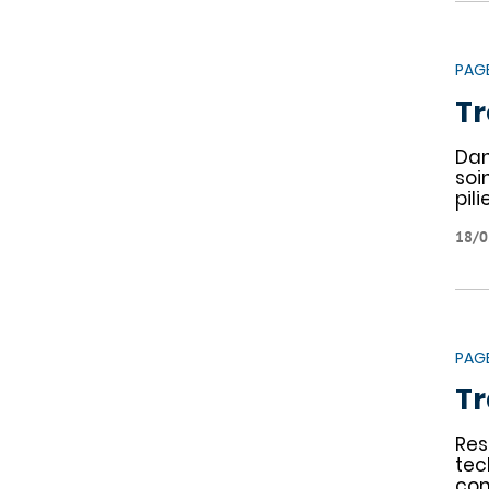
PAG
Tr
Dan
soi
pili
18/0
PAG
T
Res
tec
com