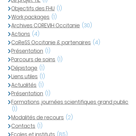
Le projet TIE
(1)
Objectifs des FHU
(1)
Work packages
(1)
Archives COREVIH Occitanie
(30)
Actions
(4)
CoReSS Occitanie & partenaires
(4)
Présentation
(1)
Parcours de soins
(1)
Dépistage
(1)
Liens utiles
(1)
Actualités
(1)
Présentation
(1)
Formations, journées scientifiques grand public
(1)
Modalités de recours
(2)
Contacts
(1)
Ecoles et instituts
(85)