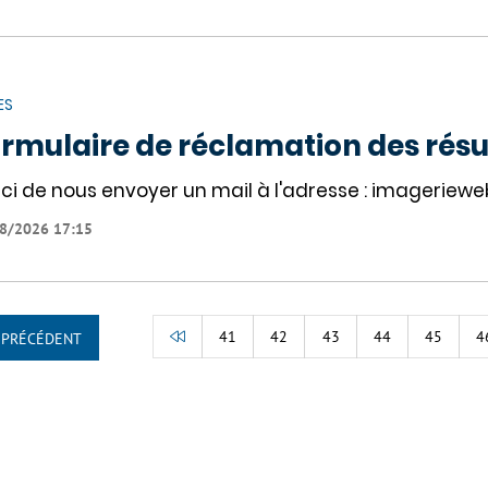
ES
rmulaire de réclamation des résu
ci de nous envoyer un mail à l'adresse : imageriew
8/2026 17:15
41
42
43
44
45
4
PRÉCÉDENT
RETOUR
AU
DÉBUT
DE
LA
LISTE