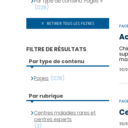
Par type de contenu: Pages
(1228)
RETIRER TOUS LES FILTRES
PAG
Ac
FILTRE DE RÉSULTATS
Chi
sup
mai
Par type de contenu
30/0
Pages
(1228)
Par rubrique
PAG
Ce
Centres maladies rares et
centres experts
30/0
(3)