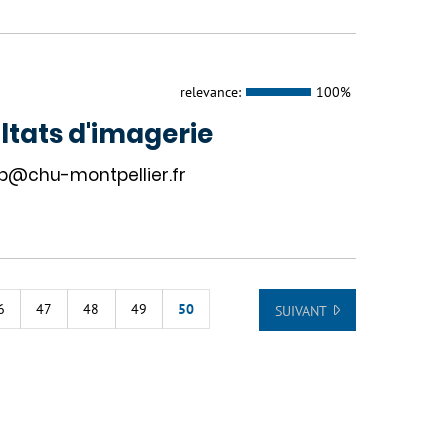
relevance:
100%
ltats d'imagerie
eb@chu-montpellier.fr
6
47
48
49
50
SUIVANT