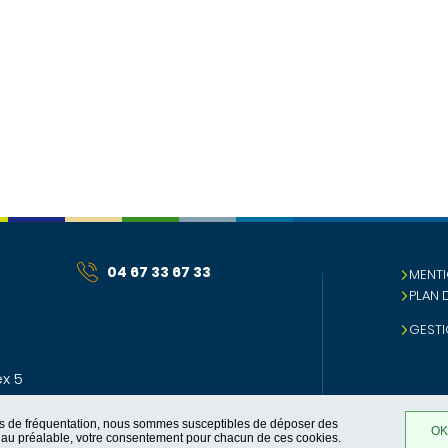
04 67 33 67 33
MENTI
PLAN 
GESTI
x 5
ques de fréquentation, nous sommes susceptibles de déposer des
OK,
t, au préalable, votre consentement pour chacun de ces cookies.