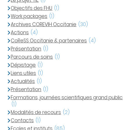
Le projet TIE
(1)
Objectifs des FHU
(1)
Work packages
(1)
Archives COREVIH Occitanie
(30)
Actions
(4)
CoReSS Occitanie & partenaires
(4)
Présentation
(1)
Parcours de soins
(1)
Dépistage
(1)
Liens utiles
(1)
Actualités
(1)
Présentation
(1)
Formations, journées scientifiques grand public
(1)
Modalités de recours
(2)
Contacts
(1)
Ecoles et instituts
(85)