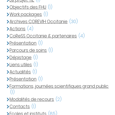
Le projet TIE
(1)
Objectifs des FHU
(1)
Work packages
(1)
Archives COREVIH Occitanie
(30)
Actions
(4)
CoReSS Occitanie & partenaires
(4)
Présentation
(1)
Parcours de soins
(1)
Dépistage
(1)
Liens utiles
(1)
Actualités
(1)
Présentation
(1)
Formations, journées scientifiques grand public
(1)
Modalités de recours
(2)
Contacts
(1)
Ecoles et instituts
(85)