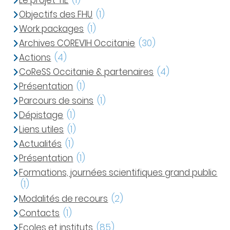
Le projet TIE
(1)
Objectifs des FHU
(1)
Work packages
(1)
Archives COREVIH Occitanie
(30)
Actions
(4)
CoReSS Occitanie & partenaires
(4)
Présentation
(1)
Parcours de soins
(1)
Dépistage
(1)
Liens utiles
(1)
Actualités
(1)
Présentation
(1)
Formations, journées scientifiques grand public
(1)
Modalités de recours
(2)
Contacts
(1)
Ecoles et instituts
(85)