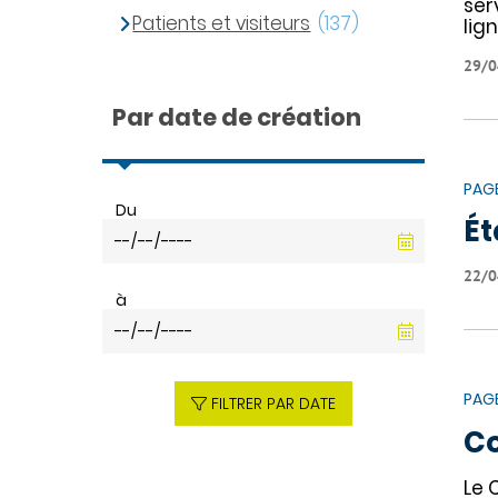
ser
Patients et visiteurs
(137)
lign
29/0
Par date de création
PAG
Du
Ét
22/0
à
PAG
FILTRER PAR DATE
Co
Le 