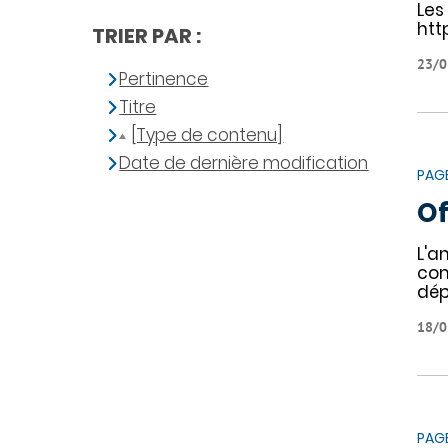
Les
htt
TRIER PAR :
23/0
Pertinence
Titre
[Type de contenu]
Date de dernière modification
PAG
Of
L'a
con
dép
18/0
PAG