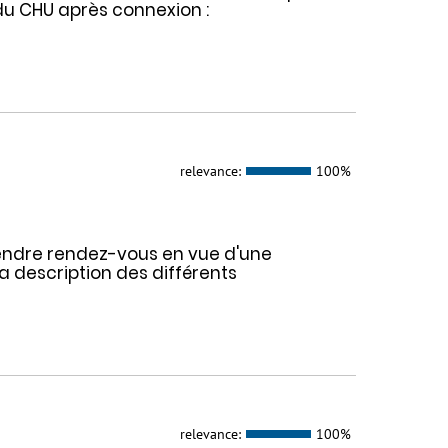
du CHU après connexion :
relevance:
100%
endre rendez-vous en vue d'une
la description des différents
relevance:
100%