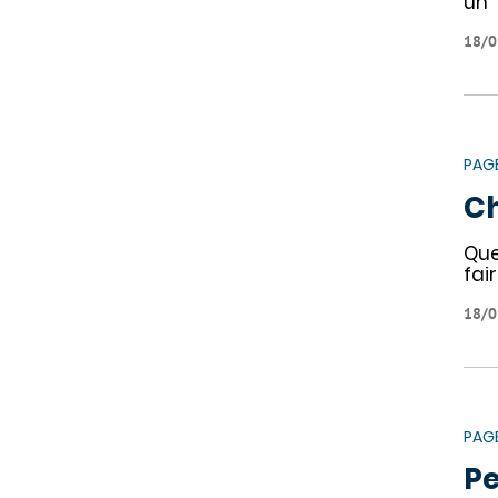
un
18/0
PAG
Ch
Que
fai
18/0
PAG
Pe