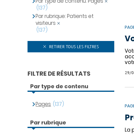
Par type de contenu: Pages
(137)
Par rubrique: Patients et
visiteurs
PAG
(137)
Vo
RETIRER TOUS LES FILTRES
Vot
acc
vot
FILTRE DE RÉSULTATS
29/0
Par type de contenu
Pages
(137)
PAG
Pr
Par rubrique
La 