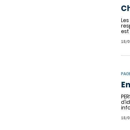
Ch
Les
res
est 
18/0
PAG
En
PER
d'i
inf
18/0