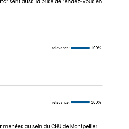
autorisent aussi la prise de rendez-vous en
relevance:
100%
relevance:
100%
ur menées au sein du CHU de Montpellier